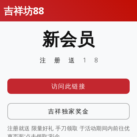
吉祥坊88
新会员
注册送18
访问此链接
吉祥独家奖金
注册就送 限量好礼 手刀领取 于活动期间内前往优
惠页面”点击领取”彩金。