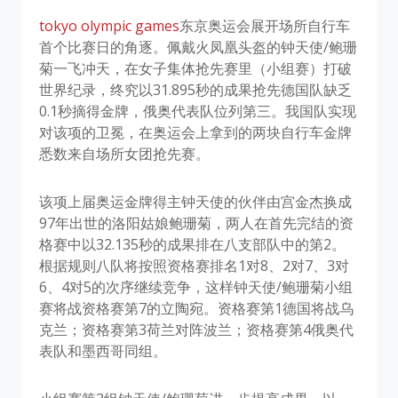
tokyo olympic games
​东京奥运会展开场所自行车
首个比赛日的角逐。佩戴火凤凰头盔的钟天使/鲍珊
菊一飞冲天，在女子集体抢先赛里（小组赛）打破
世界纪录，终究以31.895秒的成果抢先德国队缺乏
0.1秒摘得金牌，俄奥代表队位列第三。我国队实现
对该项的卫冕，在奥运会上拿到的两块自行车金牌
悉数来自场所女团抢先赛。
该项上届奥运金牌得主钟天使的伙伴由宫金杰换成
97年出世的洛阳姑娘鲍珊菊，两人在首先完结的资
格赛中以32.135秒的成果排在八支部队中的第2。
根据规则八队将按照资格赛排名1对8、2对7、3对
6、4对5的次序继续竞争，这样钟天使/鲍珊菊小组
赛将战资格赛第7的立陶宛。资格赛第1德国将战乌
克兰；资格赛第3荷兰对阵波兰；资格赛第4俄奥代
表队和墨西哥同组。