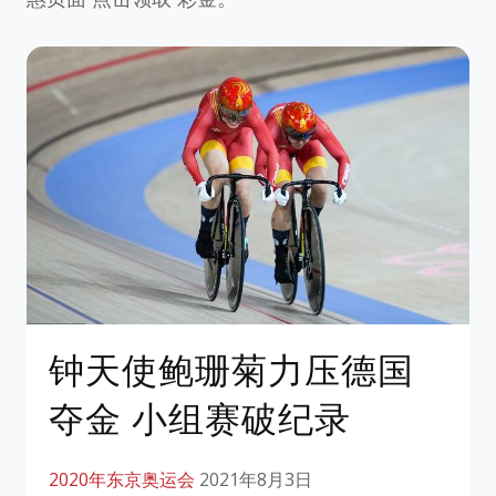
钟天使鲍珊菊力压德国
夺金 小组赛破纪录
2020年东京奥运会
2021年8月3日