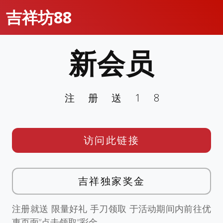
吉祥坊88
新会员
注册送18
访问此链接
吉祥独家奖金
注册就送 限量好礼 手刀领取 于活动期间内前往优
惠页面”点击领取”彩金。