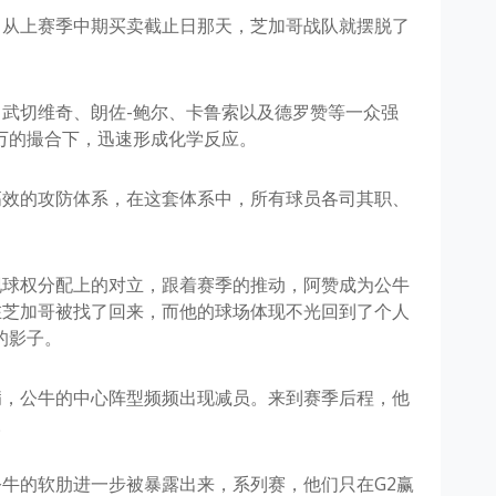
，从上赛季中期买卖截止日那天，芝加哥战队就摆脱了
武切维奇、朗佐-鲍尔、卡鲁索以及德罗赞等一众强
万的撮合下，迅速形成化学反应。
高效的攻防体系，在这套体系中，所有球员各司其职、
现球权分配上的对立，跟着赛季的推动，阿赞成为公牛
在芝加哥被找了回来，而他的球场体现不光回到了个人
的影子。
病，公牛的中心阵型频频出现减员。来到赛季后程，他
。
牛的软肋进一步被暴露出来，系列赛，他们只在G2赢