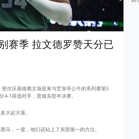
别赛季 拉文德罗赞天分已
进行，密尔沃基雄鹿主场迎来与芝加哥公牛的系列赛第5
总分4-1筛选对手，晋级东部半决赛。
太多大起大落。
部黑马，一度，他们还站上了东部第一的方位。