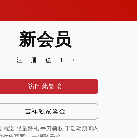
新会员
注册送18
访问此链接
吉祥独家奖金
册就送 限量好礼 手刀领取 于活动期间内
往优惠页面”点击领取”彩金。