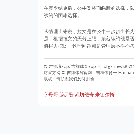
在赛季结束后，公牛又将面临新的选择，
续约的困难选择。
从情理上来说，拉文是在公牛一步步生长
是，根据拉文的天分上限，顶薪续约他是
值得去挖掘，这些问题却是管理层不得不
© 吉祥坊app, 吉祥体育app 一 jxfgamew88
坊官方网 © 吉祥体育官网，吉祥体育一 Haoh
版权，请联系我们及时删除！
字母哥
德罗赞
武切维奇
米德尔顿