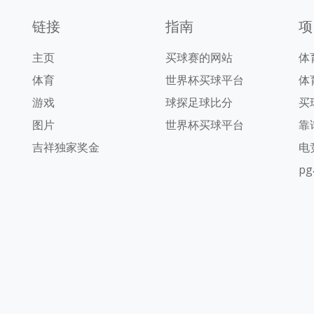
链接
指南
项
主页
买球赛的网站
体
体育
世界杯买球平台
体
游戏
球探足球比分
买
图片
世界杯买球平台
靠
吉祥独家奖金
电
p