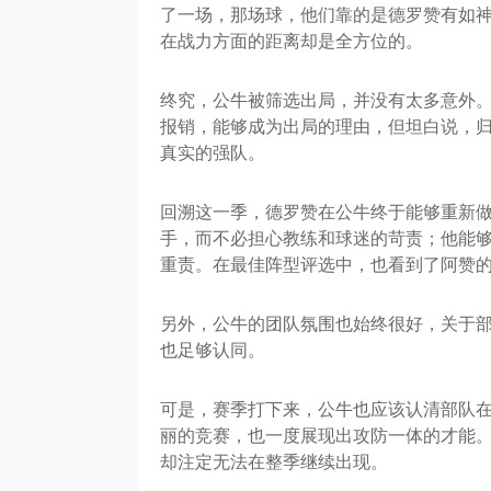
了一场，那场球，他们靠的是德罗赞有如
在战力方面的距离却是全方位的。
终究，公牛被筛选出局，并没有太多意外
报销，能够成为出局的理由，但坦白说，
真实的强队。
回溯这一季，德罗赞在公牛终于能够重新
手，而不必担心教练和球迷的苛责；他能
重责。在最佳阵型评选中，也看到了阿赞
另外，公牛的团队氛围也始终很好，关于
也足够认同。
可是，赛季打下来，公牛也应该认清部队
丽的竞赛，也一度展现出攻防一体的才能
却注定无法在整季继续出现。