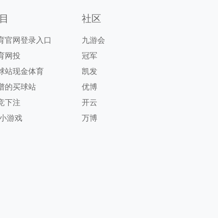
目
社区
育官网登录入口
九游会
育网投
冠军
球站现金体育
凯发
谱的买球站
优博
竞下注
开云
g小游戏
万博