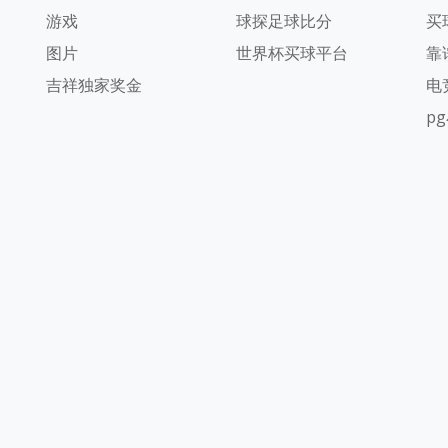
游戏
球探足球比分
买
图片
世界杯买球平台
靠
吉祥独家奖金
电
p