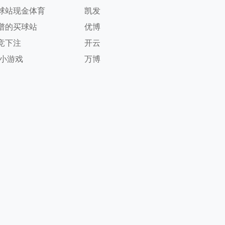
球站现金体育
凯发
谱的买球站
优博
竞下注
开云
g小游戏
万博