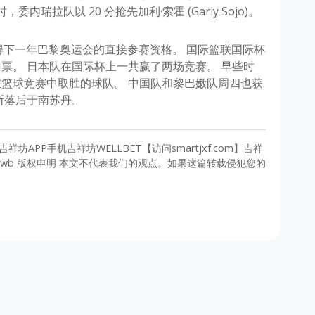
内瑞拉队以 20 分抢先加利·索霍 (Garly Sojo)。
得下一年巴黎奥运会的直接参赛资格。 国际篮联国际杯
票。 日本队在国际杯上一共赢了两场竞赛。 早些时
篮球竞赛中取胜的球队。 中国队和黎巴嫩队周四也获
斯落后于南苏丹。
 © 吉祥坊APP手机吉祥坊WELLBET【访问smartjxf.com】吉祥
aowb 版权申明 本文不代表我们的观点。如果这篇转载侵犯您的