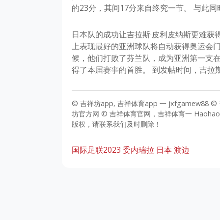
的23分，其间17分来自终究一节。 与此同时，委
日本队的成功让吉拉斯·皮利皮纳斯更难获
上表现最好的亚洲球队将自动获得奥运会门
候，他们打败了芬兰队，成为亚洲第一支在
得了本届赛事的首胜。 到发帖时间，吉拉
© 吉祥坊app, 吉祥体育app 一 jxfgamew88
坊官方网 © 吉祥体育官网，吉祥体育一 Haoh
版权，请联系我们及时删除！
国际足联2023
委内瑞拉
日本
渡边