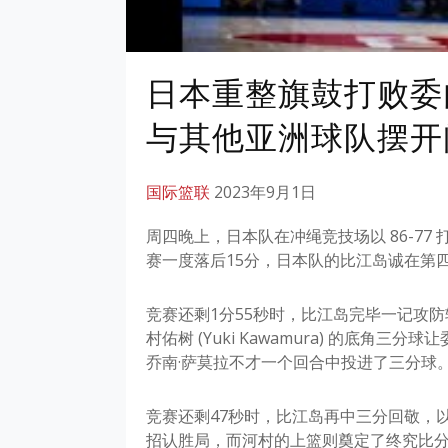
日本重整旗鼓打败委
与其他亚洲球队摆开
国际篮联
2023年9月1日
周四晚上，日本队在冲绳竞技场以 86-77 
赛一度落后15分，日本队的比江岛诚在第
竞赛还剩1分55秒时，比江岛完毕一记攻防转化
村佑树 (Yuki Kawamura) 的底角三
乔南·萨莫拉不才一个回合中投进了三分球
竞赛还剩47秒时，比江岛再中三分回敬，以8
招认胜局，而河村的上篮则奠定了终究比分