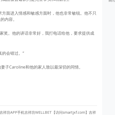
术方面进入情感和敏感方面时，他也非常敏锐。他不只
队的内容。
球作家奖。他的讲话非常好，我打电话给他，要求提供成
真的会错过。“
子Caroline和他的家人致以最深切的同情。
 © 吉祥坊APP手机吉祥坊WELLBET【访问smartjxf.com】吉祥