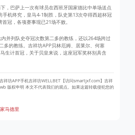
罚下，巴萨上一次有球员在西班牙国家德比中单场送点
坊手机终究，皇马4-1制胜，队史第13次夺得西超杯冠
年榜首冠，各项赛事现已21场不败。
达内并列队史夺冠次数第二多的教练，还以264场跨过
二多的教练。吉祥坊APP贝林厄姆、居莱尔、何塞
皇马生计首冠，关于贝皇来说，这座冠军奖杯别具含
 © 吉祥坊APP手机吉祥坊WELLBET【访问smartjxf.com】吉祥
aowb 版权申明 本文不代表我们的观点。如果这篇转载侵犯您的
家马德里