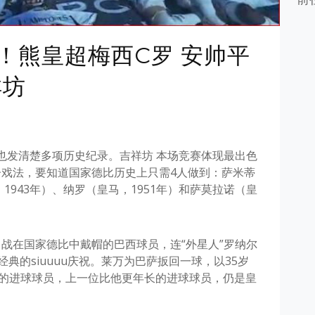
败！熊皇超梅西C罗 安帅平
祥坊
这也发清楚多项历史纪录。吉祥坊 本场竞赛体现最出色
戏法，要知道国家德比历史上只需4人做到：萨米蒂
1943年）、纳罗（皇马，1951年）和萨莫拉诺（皇
战在国家德比中戴帽的巴西球员，连“外星人”罗纳尔
典的siuuuu庆祝。莱万为巴萨扳回一球，以35岁
长的进球球员，上一位比他更年长的进球球员，仍是皇