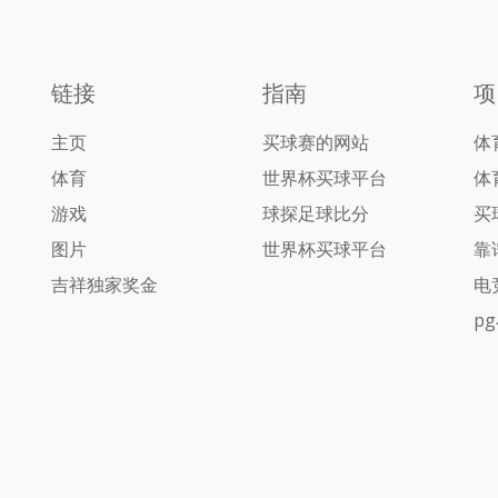
链接
指南
项
主页
买球赛的网站
体
体育
世界杯买球平台
体
游戏
球探足球比分
买
图片
世界杯买球平台
靠
吉祥独家奖金
电
p