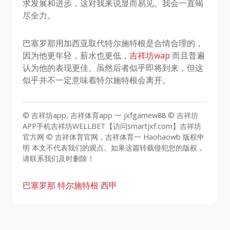
求发展和进步，这对我来说显而易见。我会一直竭
尽全力。
巴塞罗那用加西亚取代特尔施特根是合情合理的，
因为他更年轻，薪水也更低，
吉祥坊wap
而且普遍
认为他的表现更佳。虽然后者似乎即将到来，但这
似乎并不一定意味着特尔施特根会离开。
© 吉祥坊app, 吉祥体育app 一 jxfgamew88 © 吉祥坊
APP手机吉祥坊WELLBET【访问smartjxf.com】吉祥坊
官方网 © 吉祥体育官网，吉祥体育一 Haohaowb 版权申
明 本文不代表我们的观点。如果这篇转载侵犯您的版权，
请联系我们及时删除！
巴塞罗那
特尔施特根
西甲