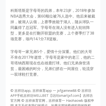
科斯塔斯是字母哥的四弟，本年23岁，2018年参加
NBA选秀大会，第60顺位被76人选中。他后来被裁
掉，被湖人认领，上赛季效能于湖人，随从球队一
同赢得了总冠军。字母哥在湖人没有进入轮转阵
型，更多是在打翻开联盟的竞赛，上个赛季打了38
场竞赛，场均14.1分7.8篮板。
字母哥一家兄弟5个，爱情十分深重。他们的大哥
不幸在2017年逝世，字母哥是家中的老三，他的二
哥塔纳西斯现在也在雄鹿打球。他们兄弟身世清
贫，最困难的时分，兄弟们挤在一间屋住，轮流穿
一双球鞋打竞赛。
© 吉祥坊app, 吉祥体育app 一 jxfgamew88 © 吉祥坊
APP手机吉祥坊WELLBET【访问smartjxf.com】吉祥坊
官方网 © 吉祥体育官网，吉祥体育一 Haohaowb 版权申
明 本文不代表我们的观点。如果这篇转载侵犯您的版权，