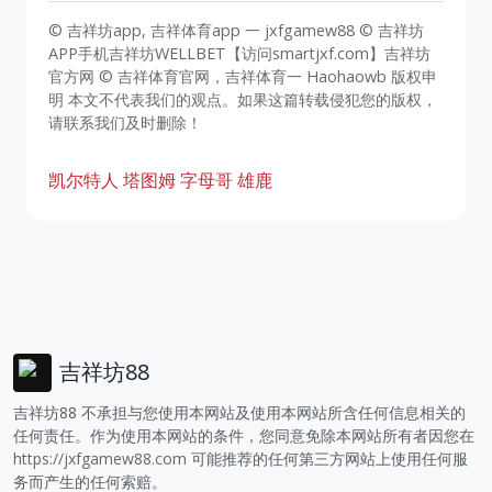
© 吉祥坊app, 吉祥体育app 一 jxfgamew88 © 吉祥坊
APP手机吉祥坊WELLBET【访问smartjxf.com】吉祥坊
官方网 © 吉祥体育官网，吉祥体育一 Haohaowb 版权申
明 本文不代表我们的观点。如果这篇转载侵犯您的版权，
请联系我们及时删除！
凯尔特人
塔图姆
字母哥
雄鹿
吉祥坊88
吉祥坊88 不承担与您使用本网站及使用本网站所含任何信息相关的
任何责任。作为使用本网站的条件，您同意免除本网站所有者因您在
https://jxfgamew88.com
可能推荐的任何第三方网站上使用任何服
务而产生的任何索赔。