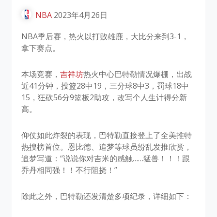
NBA
2023年4月26日
NBA季后赛，热火以打败雄鹿，大比分来到3-1，
拿下赛点。
本场竞赛，
吉祥坊
热火中心巴特勒情况爆棚，出战
近41分钟，投篮28中19，三分球8中3，罚球18中
15，狂砍56分9篮板2助攻，改写个人生计得分新
高。
仰仗如此炸裂的表现，巴特勒直接登上了全美推特
热搜榜首位。恩比德、追梦等球员纷乱发推欣赏，
追梦写道：“说说你对吉米的感触……猛兽！！！跟
乔丹相同强！！不行阻挠！”
除此之外，巴特勒还发清楚多项纪录，详细如下：