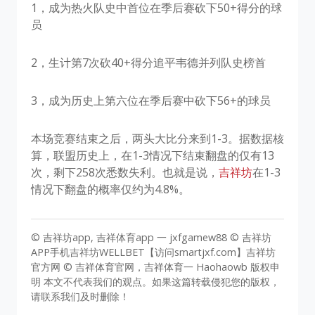
1，成为热火队史中首位在季后赛砍下50+得分的球
员
2，生计第7次砍40+得分追平韦德并列队史榜首
3，成为历史上第六位在季后赛中砍下56+的球员
本场竞赛结束之后，两头大比分来到1-3。据数据核
算，联盟历史上，在1-3情况下结束翻盘的仅有13
次，剩下258次悉数失利。也就是说，
吉祥坊
在1-3
情况下翻盘的概率仅约为4.8%。
© 吉祥坊app, 吉祥体育app 一 jxfgamew88 © 吉祥坊
APP手机吉祥坊WELLBET【访问smartjxf.com】吉祥坊
官方网 © 吉祥体育官网，吉祥体育一 Haohaowb 版权申
明 本文不代表我们的观点。如果这篇转载侵犯您的版权，
请联系我们及时删除！