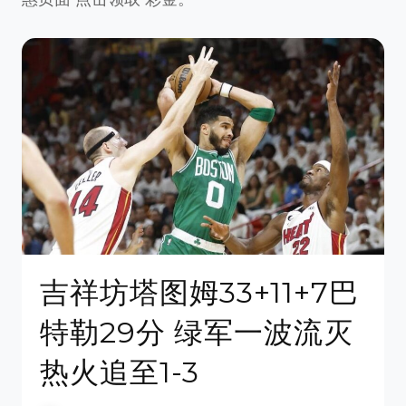
吉祥坊塔图姆33+11+7巴
特勒29分 绿军一波流灭
热火追至1-3