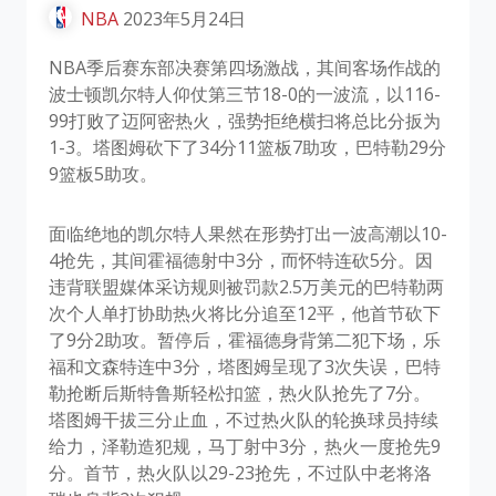
NBA
2023年5月24日
NBA季后赛东部决赛第四场激战，其间客场作战的
波士顿凯尔特人仰仗第三节18-0的一波流，以116-
99打败了迈阿密热火，强势拒绝横扫将总比分扳为
1-3。塔图姆砍下了34分11篮板7助攻，巴特勒29分
9篮板5助攻。
面临绝地的凯尔特人果然在形势打出一波高潮以10-
4抢先，其间霍福德射中3分，而怀特连砍5分。因
违背联盟媒体采访规则被罚款2.5万美元的巴特勒两
次个人单打协助热火将比分追至12平，他首节砍下
了9分2助攻。暂停后，霍福德身背第二犯下场，乐
福和文森特连中3分，塔图姆呈现了3次失误，巴特
勒抢断后斯特鲁斯轻松扣篮，热火队抢先了7分。
塔图姆干拔三分止血，不过热火队的轮换球员持续
给力，泽勒造犯规，马丁射中3分，热火一度抢先9
分。首节，热火队以29-23抢先，不过队中老将洛