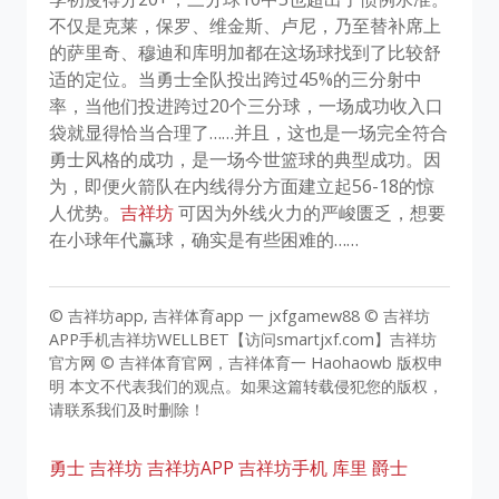
不仅是克莱，保罗、维金斯、卢尼，乃至替补席上
的萨里奇、穆迪和库明加都在这场球找到了比较舒
适的定位。当勇士全队投出跨过45%的三分射中
率，当他们投进跨过20个三分球，一场成功收入口
袋就显得恰当合理了……并且，这也是一场完全符合
勇士风格的成功，是一场今世篮球的典型成功。因
为，即便火箭队在内线得分方面建立起56-18的惊
人优势。
吉祥坊
可因为外线火力的严峻匮乏，想要
在小球年代赢球，确实是有些困难的……
© 吉祥坊app, 吉祥体育app 一 jxfgamew88 © 吉祥坊
APP手机吉祥坊WELLBET【访问smartjxf.com】吉祥坊
官方网 © 吉祥体育官网，吉祥体育一 Haohaowb 版权申
明 本文不代表我们的观点。如果这篇转载侵犯您的版权，
请联系我们及时删除！
勇士
吉祥坊
吉祥坊APP
吉祥坊手机
库里
爵士