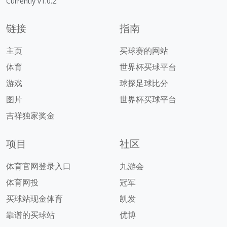
Currently v1.0.2.
链接
指南
主页
买球赛的网站
体育
世界杯买球平台
游戏
球探足球比分
图片
世界杯买球平台
吉祥独家奖金
项目
社区
体育官网登录入口
九游会
体育网投
冠军
买球站现金体育
凯发
靠谱的买球站
优博