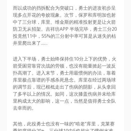
而以成功的挡拆配合为突破口，勇士的进攻初步呈
现多点开花的夸姣现象。次节，保罗和库明加也射
中了三分球，库里、维金斯的精准投射更是让火箭
防卫无从招架。吉祥坊APP 半场完毕，勇士三分20
投竟然11中，55%的三分射中率可算是从迷失的枯
井里爬出来了……
进入下半场，勇士始终保持住10分上下的优势，火
箭受困背靠背次战的劳顿，也没有能量掀起一波反
扑高潮了。进入末节，勇士用最惯例的办法，靠着
库里极点靠谱的手感杀死悬念。库里在经过两场球
的调节后，现已根柢走出了伤病的阴影，从头拿回
了多半以上的情况。如同，这次膝盖伤病并未给库
里构成太大的影响，这一点，当然是值得勇士全队
去幸而的。
其他，此役勇士也没有一味的“啃老”库里，克莱赛
季初度得分20+，三分球10中5也超出了惯例水准。