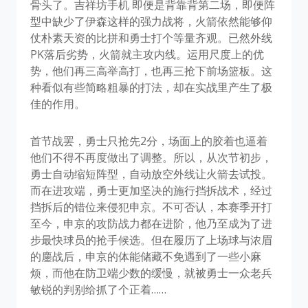
骨头了。吉祥坊手机 即便是背靠背第二场，即便阵
型中缺少了伊森这样的强力战将，火箭依然能够仰
仗朴素天资的比拼和勇士打个等量齐观。已然外线
PK落后劣势，火箭就主攻内线。运用尺度上的优
势，他们再三高举高打，也再三抢下前场篮板。这
种看似有些简略粗暴的打法，却在实战里产生了极
佳的作用。
首节战罢，勇士只抢先2分，场面上的胶着也逼着
他们不得不再度做出了调整。所以，从次节初步，
勇士自动缩短阵型，自动放空外线让火箭去试投。
而在进攻端，勇士更加坚决的施行挡拆战术，经过
挡拆后的错位来侵犯申京。不可否认，本赛季开打
至今，申京的攻防战力都在进阶，他乃至成为了进
步最快球员的抢手候选。但在履历了上场球与浓眉
的鏖战后，申京的体能储藏不免遇到了一些小麻
烦，而他在防卫端少数的缓慢，就被勇士一众老兵
敏锐的判别给抓了个正着……