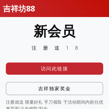
吉祥坊88
新会员
注册送18
访问此链接
吉祥独家奖金
注册就送 限量好礼 手刀领取 于活动期间内前往优
惠页面”点击领取”彩金。