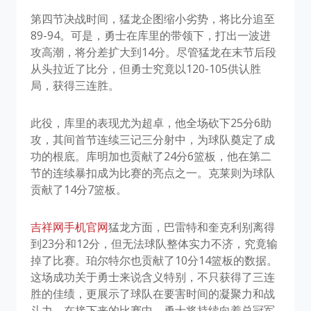
第四节决战时间，猛龙企图缩小劣势，将比分追至
89-94。可是，勇士在库里的带领下，打出一波进
攻高潮，将分差扩大到14分。尽管猛龙在末节后段
从头拉近了比分，但勇士究竟以120-105供认胜
局，获得三连胜。
此役，库里的表现尤为超卓，他全场砍下25分6助
攻，其间首节连续三记三分射中，为球队奠定了成
功的根底。库明加也贡献了24分6篮板，他在第二
节的连续暴扣成为比赛的亮点之一。克莱则为球队
贡献了14分7篮板。
吉祥网手机官网
猛龙方面，巴雷特和奎克利别离得
到23分和12分，但无法球队整体实力不济，究竟输
掉了比赛。珀尔特尔也贡献了10分14篮板的数据。
这场成功关于勇士来说含义特别，不只获得了三连
胜的佳绩，更展示了球队在要害时间的凝聚力和战
斗力。在接下来的比赛中，勇士将持续向着总冠军