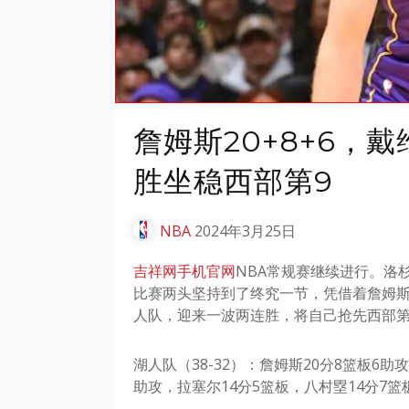
詹姆斯20+8+6，戴
胜坐稳西部第9
NBA
2024年3月25日
吉祥网手机官网
NBA常规赛继续进行。洛
比赛两头坚持到了终究一节，凭借着詹姆斯和
人队，迎来一波两连胜，将自己抢先西部第1
湖人队（38-32）：詹姆斯20分8篮板6助
助攻，拉塞尔14分5篮板，八村塁14分7篮