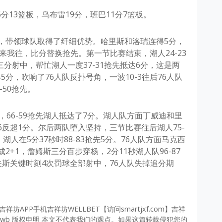
16分13篮板，乌布雷19分，班巴11分7篮板。
，带领球队取得了纤细优势。哈里斯和洛瑞连得5分，
你来我往，比分替换抢先。第一节比赛结束，湖人24-23
三分射中，帮忙湖人一度37-31抢先抵达6分，这是两
分，吹响了76人队反扑号角，一波10-3往后76人队
-50抢先。
，66-59抢先湖人抵达了7分。湖人队方面丁威迪和里
66反超1分。尔后两队堕入坚持，三节比赛往后湖人75-
湖人在5分37秒时88-83抢先5分。76人队方面马克西
+1，詹姆斯三分百步穿杨，2分11秒湖人队96-87
夫斯关键时刻4次罚球全部射中，76人队失掉追分期
 © 吉祥坊APP手机吉祥坊WELLBET【访问smartjxf.com】吉祥
aowb 版权申明 本文不代表我们的观点。如果这篇转载侵犯您的