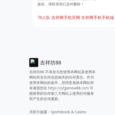
版权，请联系我们及时删除！
76人队
吉祥网手机官网
吉祥网手机手机端
吉祥坊88
吉祥坊88 不承担与您使用本网站及使用本
网站所含任何信息相关的任何责任。作为
使用本网站的条件，您同意免除本网站所
有者因您在
https://jxfgamew88.com
可
能推荐的任何第三方网站上使用任何服务
而产生的任何索赔。
关联方披露：Sportsbook & Casino