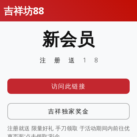
吉祥坊88
新会员
注册送18
访问此链接
吉祥独家奖金
注册就送 限量好礼 手刀领取 于活动期间内前往优
惠页面”点击领取”彩金。