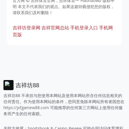
官方网 © 吉祥体育官网，吉祥体育一 Haohaowb 版权申
明 本文不代表我们的观点。如果这篇转载侵犯您的版权，
请联系我们及时删除！
吉祥坊登录网
吉祥官网总站
手机登录入口
手机网
页版
吉祥坊88
吉祥坊88 不承担与您使用本网站及使用本网站所含任何信息相关的
任何责任。作为使用本网站的条件，您同意免除本网站所有者因您在
https://jxfgamew88.com
可能推荐的任何第三方网站上使用任何服
务而产生的任何索赔。
关联方披露：Sportsbook & Casino Review 可能会因访问体育博彩