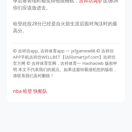
季后赛表现时都觉得他很糟糕，
吉祥坊app
这场G6
你们应该放进去。
哈登此役28分已经是自火箭生涯后面对淘汰时的最
高分。
© 吉祥坊app, 吉祥体育app 一 jxfgamew88 © 吉祥坊
APP手机吉祥坊WELLBET【访问smartjxf.com】吉祥坊
官方网 © 吉祥体育官网，吉祥体育一 Haohaowb 版权申
明 本文不代表我们的观点。如果这篇转载侵犯您的版权，
请联系我们及时删除！
nba
哈登
快船队