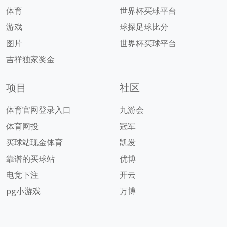
体育
世界杯买球平台
游戏
球探足球比分
图片
世界杯买球平台
吉祥独家奖金
项目
社区
体育官网登录入口
九游会
体育网投
冠军
买球站现金体育
凯发
靠谱的买球站
优博
电竞下注
开云
pg小游戏
万博