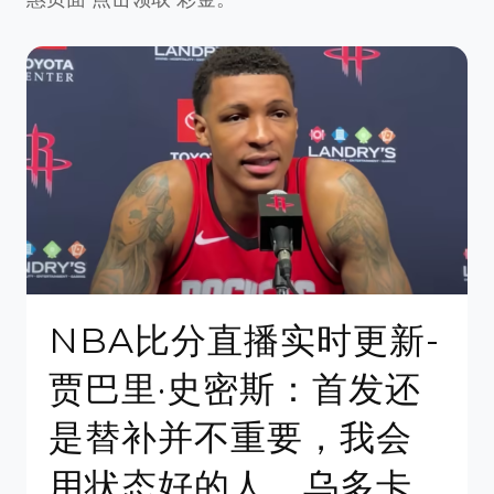
NBA比分直播实时更新-
贾巴里·史密斯：首发还
是替补并不重要，我会
用状态好的人，乌多卡