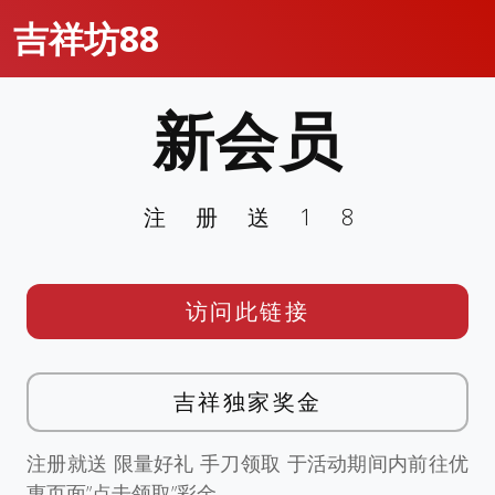
吉祥坊88
新会员
注册送18
访问此链接
吉祥独家奖金
注册就送 限量好礼 手刀领取 于活动期间内前往优
惠页面”点击领取”彩金。