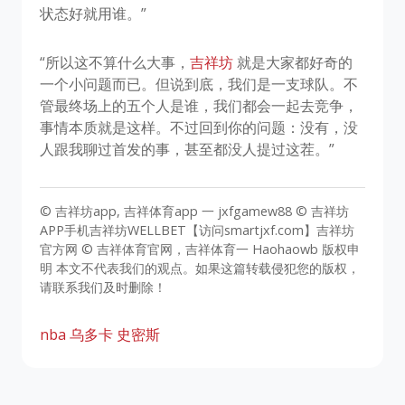
状态好就用谁。”
“所以这不算什么大事，
吉祥坊
就是大家都好奇的
一个小问题而已。但说到底，我们是一支球队。不
管最终场上的五个人是谁，我们都会一起去竞争，
事情本质就是这样。不过回到你的问题：没有，没
人跟我聊过首发的事，甚至都没人提过这茬。”
© 吉祥坊app, 吉祥体育app 一 jxfgamew88 © 吉祥坊
APP手机吉祥坊WELLBET【访问smartjxf.com】吉祥坊
官方网 © 吉祥体育官网，吉祥体育一 Haohaowb 版权申
明 本文不代表我们的观点。如果这篇转载侵犯您的版权，
请联系我们及时删除！
nba
乌多卡
史密斯