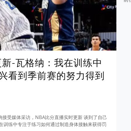
更新-瓦格纳：我在训练中
兴看到季前赛的努力得到
纳接受媒体采访，NBA比分直播实时更新 谈到了自己
在训练中专注于练习如何通过制造身体接触来获得罚