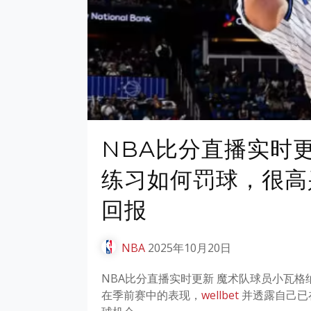
NBA比分直播实时
练习如何罚球，很高
回报
NBA
2025年10月20日
NBA比分直播实时更新 魔术队球员小瓦格
在季前赛中的表现，
wellbet
并透露自己已