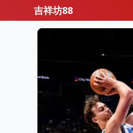
吉祥坊88