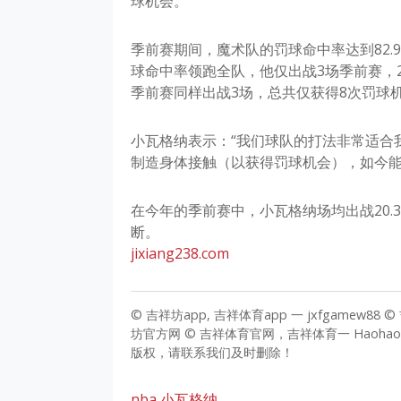
球机会。
季前赛期间，魔术队的罚球命中率达到82.
球命中率领跑全队，他仅出战3场季前赛，
季前赛同样出战3场，总共仅获得8次罚球
小瓦格纳表示：“我们球队的打法非常适合
制造身体接触（以获得罚球机会），如今能
在今年的季前赛中，小瓦格纳场均出战20.
断。
jixiang238.com
© 吉祥坊app, 吉祥体育app 一 jxfgamew88
坊官方网 © 吉祥体育官网，吉祥体育一 Haoh
版权，请联系我们及时删除！
nba
小瓦格纳