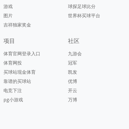
游戏
球探足球比分
图片
世界杯买球平台
吉祥独家奖金
项目
社区
体育官网登录入口
九游会
体育网投
冠军
买球站现金体育
凯发
靠谱的买球站
优博
电竞下注
开云
pg小游戏
万博