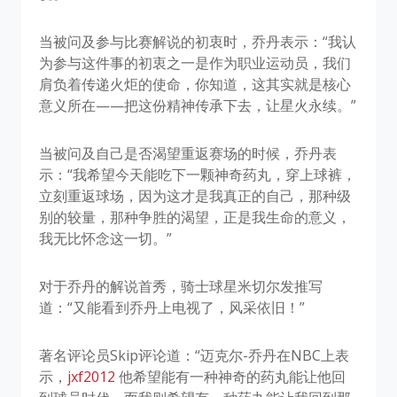
当被问及参与比赛解说的初衷时，乔丹表示：“我认
为参与这件事的初衷之一是作为职业运动员，我们
肩负着传递火炬的使命，你知道，这其实就是核心
意义所在——把这份精神传承下去，让星火永续。”
当被问及自己是否渴望重返赛场的时候，乔丹表
示：“我希望今天能吃下一颗神奇药丸，穿上球裤，
立刻重返球场，因为这才是我真正的自己，那种级
别的较量，那种争胜的渴望，正是我生命的意义，
我无比怀念这一切。”
对于乔丹的解说首秀，骑士球星米切尔发推写
道：“又能看到乔丹上电视了，风采依旧！”
著名评论员Skip评论道：“迈克尔-乔丹在NBC上表
示，
jxf2012
他希望能有一种神奇的药丸能让他回