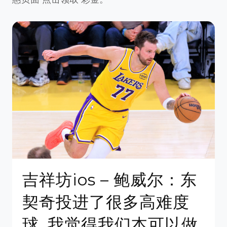
吉祥坊ios – 鲍威尔：东
契奇投进了很多高难度
球, 我觉得我们本可以做