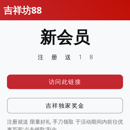
吉祥坊88
新会员
注册送18
访问此链接
吉祥独家奖金
注册就送 限量好礼 手刀领取 于活动期间内前往优
惠页面”点击领取”彩金。