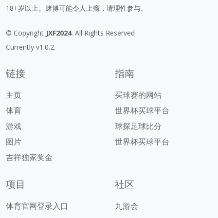
18+岁以上。赌博可能令人上瘾，请理性参与。
© Copyright
JXF2024
. All Rights Reserved
Currently v1.0.2.
链接
指南
主页
买球赛的网站
体育
世界杯买球平台
游戏
球探足球比分
图片
世界杯买球平台
吉祥独家奖金
项目
社区
体育官网登录入口
九游会