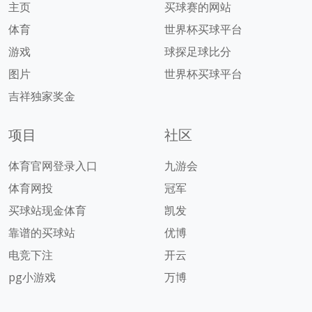
主页
买球赛的网站
体育
世界杯买球平台
游戏
球探足球比分
图片
世界杯买球平台
吉祥独家奖金
项目
社区
体育官网登录入口
九游会
体育网投
冠军
买球站现金体育
凯发
靠谱的买球站
优博
电竞下注
开云
pg小游戏
万博