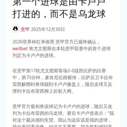
第一个进球是由卡卢卢
打进的，而不是乌龙球
意甲
2025年12月30日
2026世界杯红单推荐 意甲官方已最终确认，
wellbet
将尤文图斯在本轮意甲联赛中的首个进球
判定为卡卢卢的进球。
在意甲第17轮尤文图斯客场2-0战胜比萨的比赛
中，第73分钟，麦肯尼右路横传，比萨后卫卡拉布
雷西解围时将球踢到卡卢卢膝盖上，随后皮球又反
弹到卡拉布雷西脚上折射入网。
意甲官方最初将该球记为卡卢卢的进球，随后又改
判为卡拉布雷西的乌龙球。赛后卡卢卢曾表示：“我
对这个裁决感到失望。我认为这应该是我的进球，
我会再回看录像。但这并不重要，我为胜利感到高