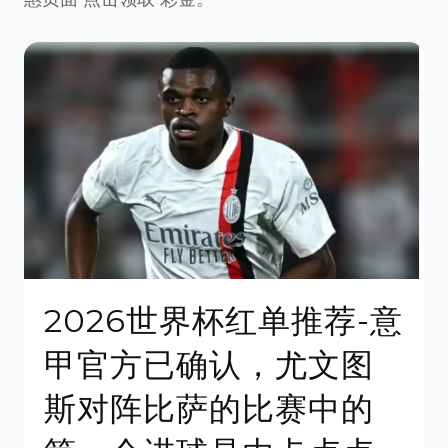
2026世界杯红单推荐-意
甲官方已确认，尤文图
斯对阵比萨的比赛中的