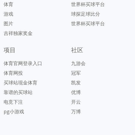
体育
世界杯买球平台
游戏
球探足球比分
图片
世界杯买球平台
吉祥独家奖金
项目
社区
体育官网登录入口
九游会
体育网投
冠军
买球站现金体育
凯发
靠谱的买球站
优博
电竞下注
开云
pg小游戏
万博