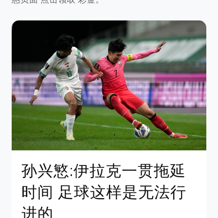
孙兴慜:伊拉克一贯拖延
时间 足球这样是无法行
进的