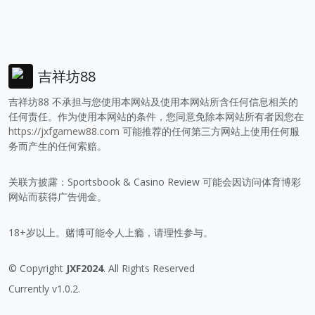
吉祥坊88
吉祥坊88 不承担与您使用本网站及使用本网站所含任何信息相关的
任何责任。作为使用本网站的条件，您同意免除本网站所有者因您在
https://jxfgamew88.com
可能推荐的任何第三方网站上使用任何服
务而产生的任何索赔。
关联方披露：Sportsbook & Casino Review 可能会因访问体育博彩
网站而获得广告佣金。
18+岁以上。赌博可能令人上瘾，请理性参与。
© Copyright
JXF2024
. All Rights Reserved
Currently v1.0.2.