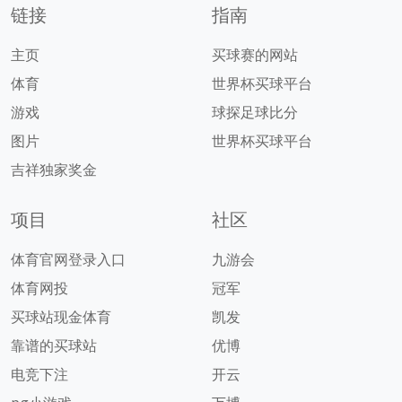
链接
指南
主页
买球赛的网站
体育
世界杯买球平台
游戏
球探足球比分
图片
世界杯买球平台
吉祥独家奖金
项目
社区
体育官网登录入口
九游会
体育网投
冠军
买球站现金体育
凯发
靠谱的买球站
优博
电竞下注
开云