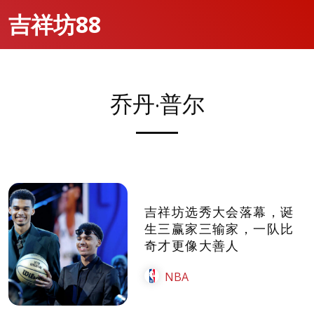
吉祥坊88
乔丹·普尔
吉祥坊选秀大会落幕，诞
生三赢家三输家，一队比
奇才更像大善人
NBA