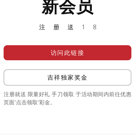
新会员
注册送18
访问此链接
吉祥独家奖金
注册就送 限量好礼 手刀领取 于活动期间内前往优惠
页面”点击领取”彩金。