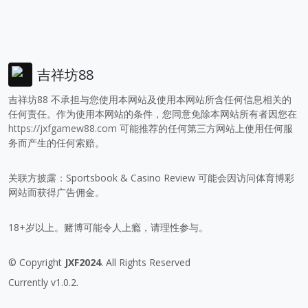
吉祥坊88
吉祥坊88 不承担与您使用本网站及使用本网站所含任何信息相关的
任何责任。作为使用本网站的条件，您同意免除本网站所有者因您在
https://jxfgamew88.com
可能推荐的任何第三方网站上使用任何服
务而产生的任何索赔。
关联方披露：Sportsbook & Casino Review 可能会因访问体育博彩
网站而获得广告佣金。
18+岁以上。赌博可能令人上瘾，请理性参与。
© Copyright
JXF2024
. All Rights Reserved
Currently v1.0.2.