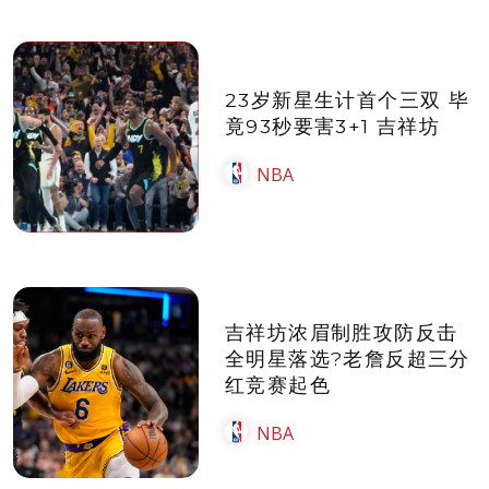
23岁新星生计首个三双 毕
竟93秒要害3+1 吉祥坊
NBA
吉祥坊浓眉制胜攻防反击
全明星落选?老詹反超三分
红竞赛起色
NBA