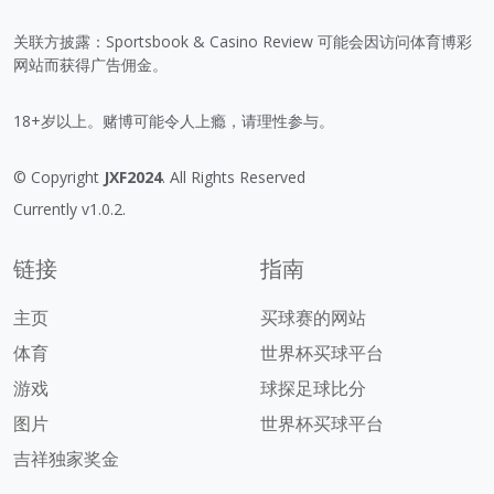
关联方披露：Sportsbook & Casino Review 可能会因访问体育博彩
网站而获得广告佣金。
18+岁以上。赌博可能令人上瘾，请理性参与。
© Copyright
JXF2024
. All Rights Reserved
Currently v1.0.2.
链接
指南
主页
买球赛的网站
体育
世界杯买球平台
游戏
球探足球比分
图片
世界杯买球平台
吉祥独家奖金