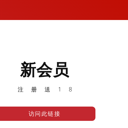
新会员
注册送18
访问此链接