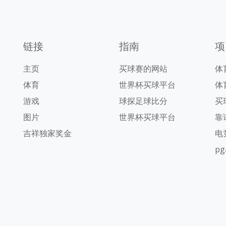
链接
指南
项
主页
买球赛的网站
体
体育
世界杯买球平台
体
游戏
球探足球比分
买
图片
世界杯买球平台
靠
吉祥独家奖金
电
p