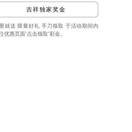
吉祥独家奖金
册就送 限量好礼 手刀领取 于活动期间内
往优惠页面”点击领取”彩金。