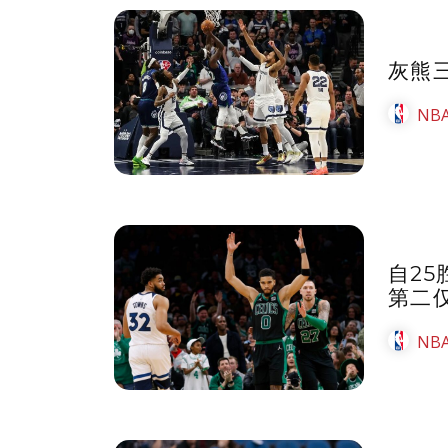
灰熊三
NB
自25
第二仅
NB