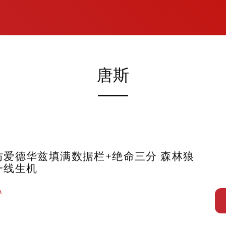
唐斯
坊爱德华兹填满数据栏+绝命三分 森林狼
一线生机
A