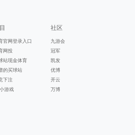
目
社区
育官网登录入口
九游会
育网投
冠军
球站现金体育
凯发
谱的买球站
优博
竞下注
开云
g小游戏
万博