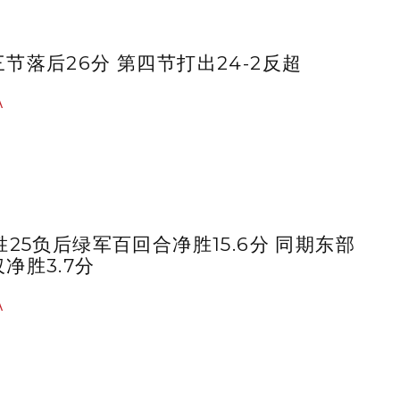
节落后26分 第四节打出24-2反超
A
胜25负后绿军百回合净胜15.6分 同期东部
净胜3.7分
A