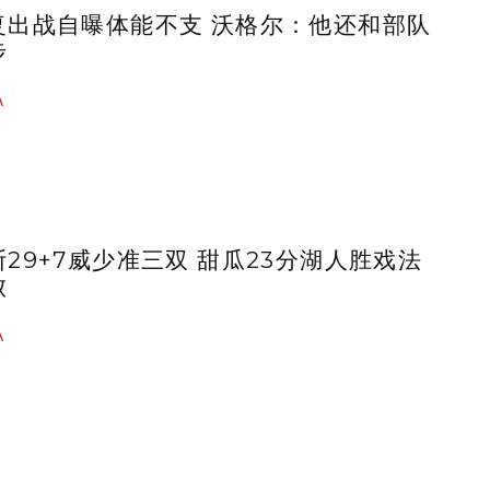
复出战自曝体能不支 沃格尔：他还和部队
步
A
29+7威少准三双 甜瓜23分湖人胜戏法
败
A