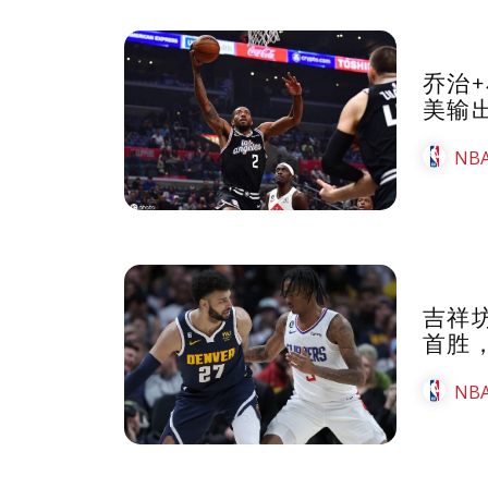
乔治
美输
NB
吉祥
首胜
NB