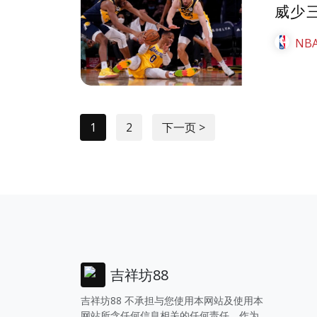
威少
NB
1
2
下一页 >
吉祥坊88
吉祥坊88 不承担与您使用本网站及使用本
网站所含任何信息相关的任何责任。作为