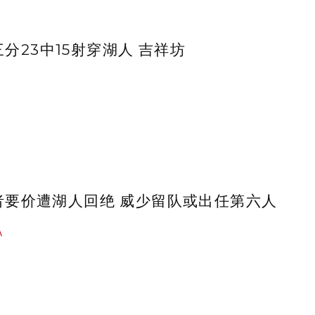
分23中15射穿湖人 吉祥坊
者要价遭湖人回绝 威少留队或出任第六人
A