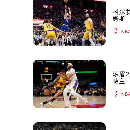
科尔
姆斯
NB
浓眉2
救主
NB