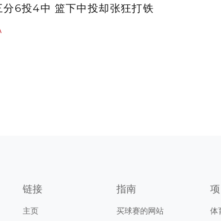
三分6投4中 篮下中投却张狂打铁
A
链接
指南
项
主页
买球赛的网站
体