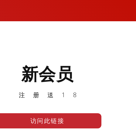
新会员
注册送18
访问此链接