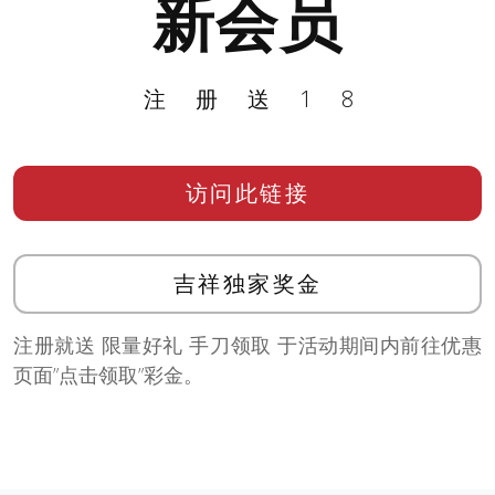
新会员
注册送18
访问此链接
吉祥独家奖金
注册就送 限量好礼 手刀领取 于活动期间内前往优惠
页面”点击领取”彩金。