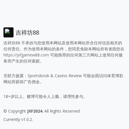
吉祥坊88
吉祥坊88 不承担与您使用本网站及使用本网站所含任何信息相关的
任何责任。作为使用本网站的条件，您同意免除本网站所有者因您在
https://jxfgamew88.com
可能推荐的任何第三方网站上使用任何服
务而产生的任何索赔。
关联方披露：Sportsbook & Casino Review 可能会因访问体育博彩
网站而获得广告佣金。
18+岁以上。赌博可能令人上瘾，请理性参与。
© Copyright
JXF2024
. All Rights Reserved
Currently v1.0.2.