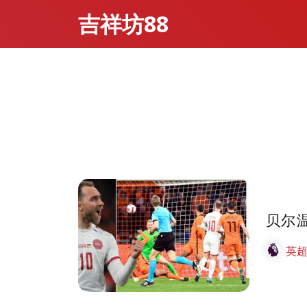
吉祥坊88
贝尔温
英