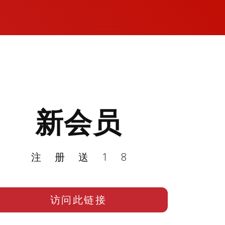
新会员
注册送18
访问此链接