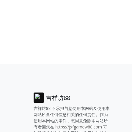
吉祥坊88
吉祥坊88 不承担与您使用本网站及使用本
网站所含任何信息相关的任何责任。作为
使用本网站的条件，您同意免除本网站所
有者因您在
https://jxfgamew88.com
可