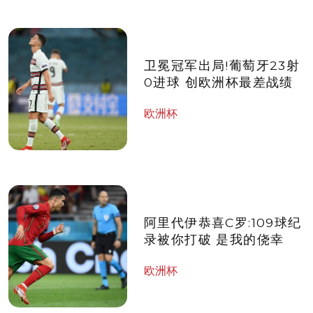
卫冕冠军出局!葡萄牙23射
0进球 创欧洲杯最差战绩
欧洲杯
阿里代伊恭喜C罗:109球纪
录被你打破 是我的侥幸
欧洲杯