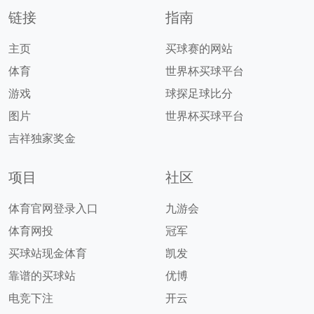
链接
指南
主页
买球赛的网站
体育
世界杯买球平台
游戏
球探足球比分
图片
世界杯买球平台
吉祥独家奖金
项目
社区
体育官网登录入口
九游会
体育网投
冠军
买球站现金体育
凯发
靠谱的买球站
优博
电竞下注
开云