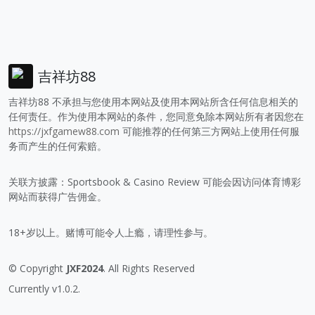
吉祥坊88
吉祥坊88 不承担与您使用本网站及使用本网站所含任何信息相关的
任何责任。作为使用本网站的条件，您同意免除本网站所有者因您在
https://jxfgamew88.com
可能推荐的任何第三方网站上使用任何服
务而产生的任何索赔。
关联方披露：Sportsbook & Casino Review 可能会因访问体育博彩
网站而获得广告佣金。
18+岁以上。赌博可能令人上瘾，请理性参与。
© Copyright
JXF2024
. All Rights Reserved
Currently v1.0.2.