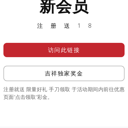
新会员
注册送18
访问此链接
吉祥独家奖金
注册就送 限量好礼 手刀领取 于活动期间内前往优惠
页面”点击领取”彩金。