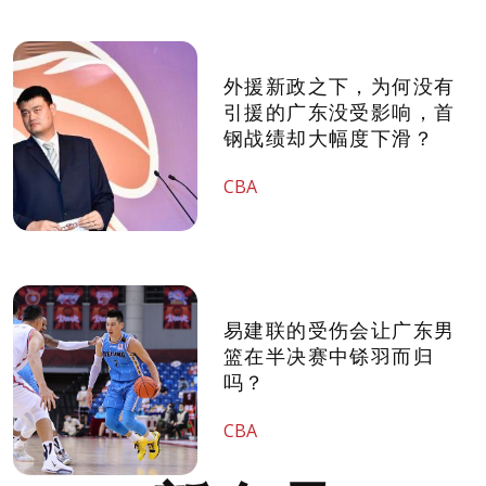
外援新政之下，为何没有
引援的广东没受影响，首
钢战绩却大幅度下滑？
CBA
易建联的受伤会让广东男
篮在半决赛中铩羽而归
吗？
CBA