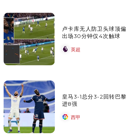
卢卡库无人防卫头球顶偏
出场30分钟仅4次触球
英超
皇马3-1总分3-2回转巴黎
进8强
西甲