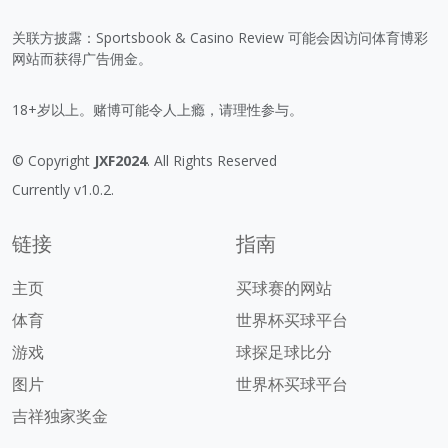
关联方披露：Sportsbook & Casino Review 可能会因访问体育博彩
网站而获得广告佣金。
18+岁以上。赌博可能令人上瘾，请理性参与。
© Copyright
JXF2024
. All Rights Reserved
Currently v1.0.2.
链接
指南
主页
买球赛的网站
体育
世界杯买球平台
游戏
球探足球比分
图片
世界杯买球平台
吉祥独家奖金