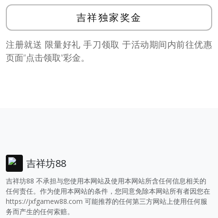
吉祥独家奖金
注册就送 限量好礼 手刀领取 于活动期间内前往优惠
页面”点击领取”彩金。
吉祥坊88
吉祥坊88 不承担与您使用本网站及使用本网站所含任何信息相关的
任何责任。作为使用本网站的条件，您同意免除本网站所有者因您在
https://jxfgamew88.com
可能推荐的任何第三方网站上使用任何服
务而产生的任何索赔。