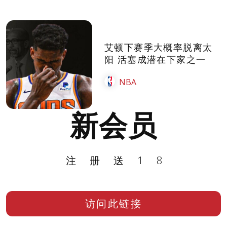
艾顿下赛季大概率脱离太
阳 活塞成潜在下家之一
NBA
新会员
注册送18
访问此链接