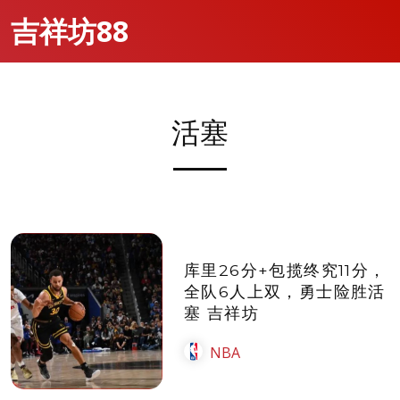
吉祥坊88
活塞
库里26分+包揽终究11分，
全队6人上双，勇士险胜活
塞 吉祥坊
NBA