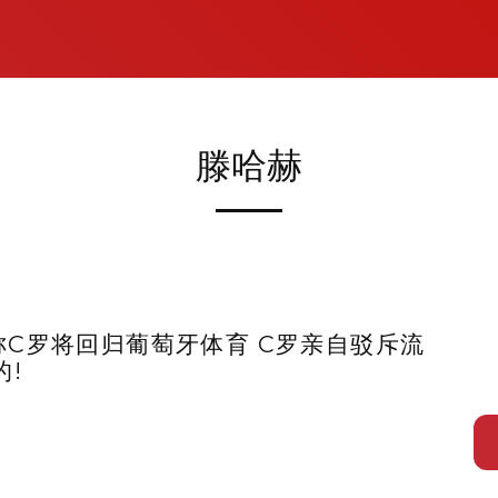
滕哈赫
称C罗将回归葡萄牙体育 C罗亲自驳斥流
的!
超