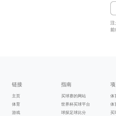
注
前
链接
指南
项
主页
买球赛的网站
体
体育
世界杯买球平台
体
游戏
球探足球比分
买