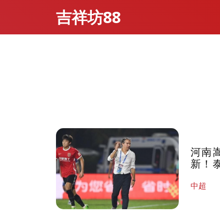
吉祥坊88
河南
新！
中超