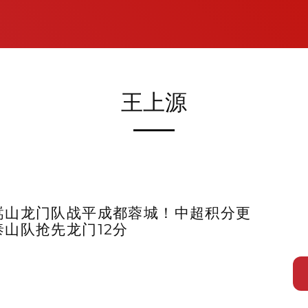
王上源
嵩山龙门队战平成都蓉城！中超积分更
泰山队抢先龙门12分