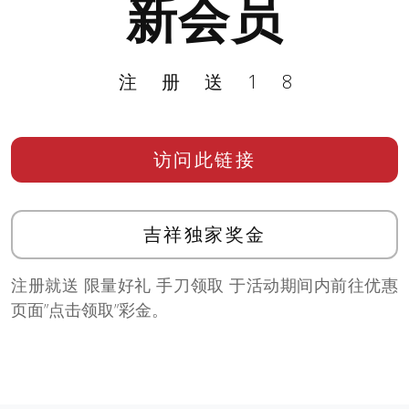
新会员
注册送18
访问此链接
吉祥独家奖金
注册就送 限量好礼 手刀领取 于活动期间内前往优惠
页面”点击领取”彩金。