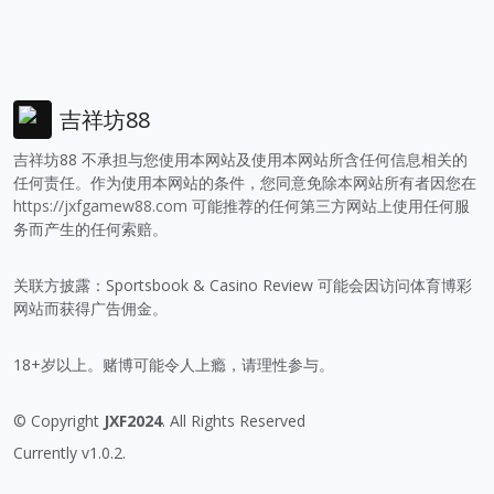
吉祥坊88
吉祥坊88 不承担与您使用本网站及使用本网站所含任何信息相关的
任何责任。作为使用本网站的条件，您同意免除本网站所有者因您在
https://jxfgamew88.com
可能推荐的任何第三方网站上使用任何服
务而产生的任何索赔。
关联方披露：Sportsbook & Casino Review 可能会因访问体育博彩
网站而获得广告佣金。
18+岁以上。赌博可能令人上瘾，请理性参与。
© Copyright
JXF2024
. All Rights Reserved
Currently v1.0.2.