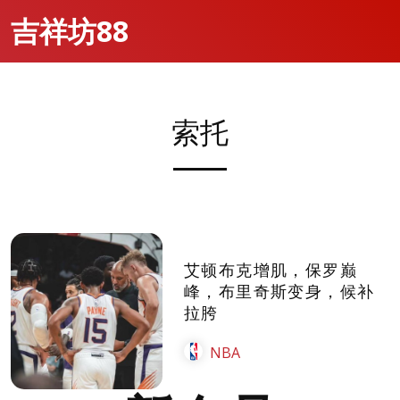
吉祥坊88
索托
艾顿布克增肌，保罗巅
峰，布里奇斯变身，候补
拉胯
NBA