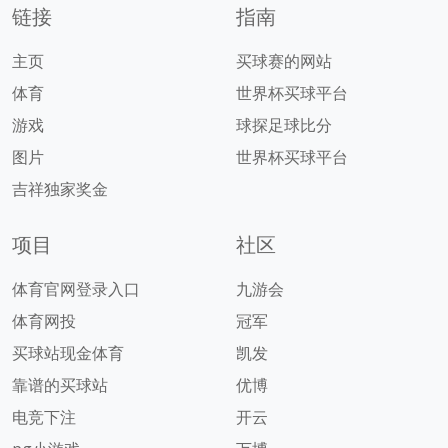
链接
指南
主页
买球赛的网站
体育
世界杯买球平台
游戏
球探足球比分
图片
世界杯买球平台
吉祥独家奖金
项目
社区
体育官网登录入口
九游会
体育网投
冠军
买球站现金体育
凯发
靠谱的买球站
优博
电竞下注
开云