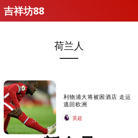
吉祥坊88
荷兰人
利物浦大将被困酒店 走运
逃回欧洲
英超