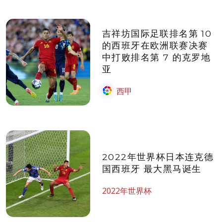
吉祥坊国际足联排名第 10
的西班牙在欧洲联赛决赛
中打败排名第 7 的克罗地
亚
西甲
2022年世界杯​日本连克德
国西班牙 最大黑马诞生
2022年世界杯