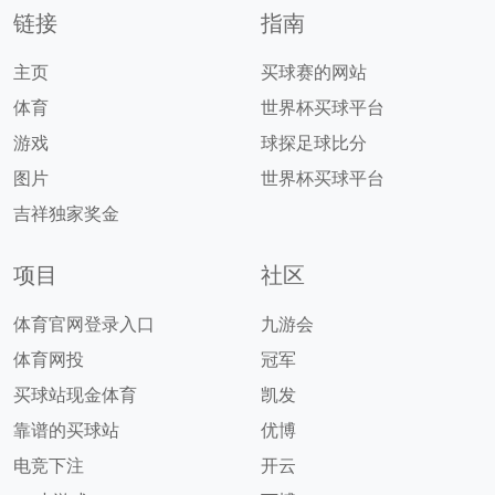
链接
指南
主页
买球赛的网站
体育
世界杯买球平台
游戏
球探足球比分
图片
世界杯买球平台
吉祥独家奖金
项目
社区
体育官网登录入口
九游会
体育网投
冠军
买球站现金体育
凯发
靠谱的买球站
优博
电竞下注
开云