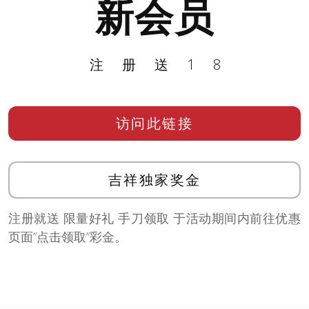
新会员
注册送18
访问此链接
吉祥独家奖金
注册就送 限量好礼 手刀领取 于活动期间内前往优惠
页面”点击领取”彩金。