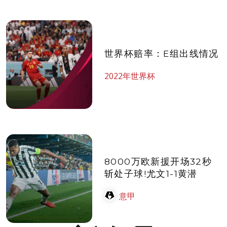
世界杯赔率：E组出线情况
2022年世界杯
8000万欧新援开场32秒
斩处子球!尤文1-1黄潜
意甲