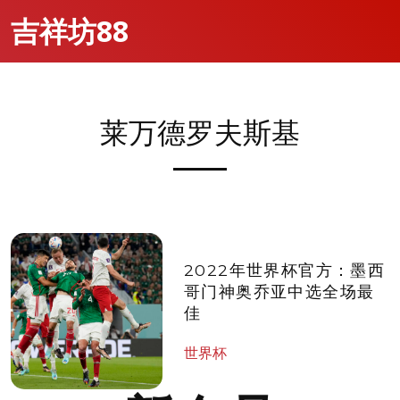
吉祥坊88
莱万德罗夫斯基
2022年世界杯官方：墨西
哥门神奥乔亚中选全场最
佳
世界杯