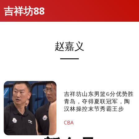
吉祥坊88
赵嘉义
吉祥坊山东男篮6分优势胜
青岛，夺得夏联冠军，陶
汉林操控末节秀霸王步
CBA