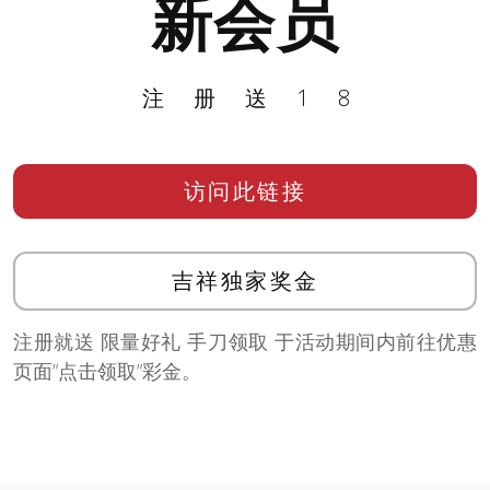
新会员
注册送18
访问此链接
吉祥独家奖金
注册就送 限量好礼 手刀领取 于活动期间内前往优惠
页面”点击领取”彩金。