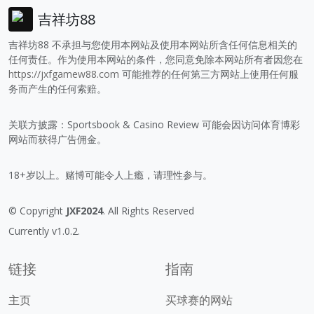
吉祥坊88
吉祥坊88 不承担与您使用本网站及使用本网站所含任何信息相关的
任何责任。作为使用本网站的条件，您同意免除本网站所有者因您在
https://jxfgamew88.com
可能推荐的任何第三方网站上使用任何服
务而产生的任何索赔。
关联方披露：Sportsbook & Casino Review 可能会因访问体育博彩
网站而获得广告佣金。
18+岁以上。赌博可能令人上瘾，请理性参与。
© Copyright
JXF2024
. All Rights Reserved
Currently v1.0.2.
链接
指南
主页
买球赛的网站