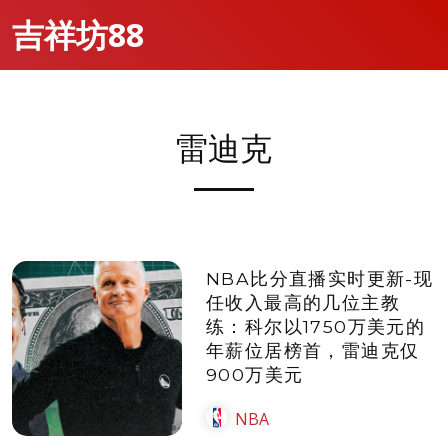
吉祥坊88
雷迪克
NBA比分直播实时更新-现
任收入最高的几位主教
练：科尔以1750万美元的
年薪位居榜首，雷迪克仅
900万美元
NBA