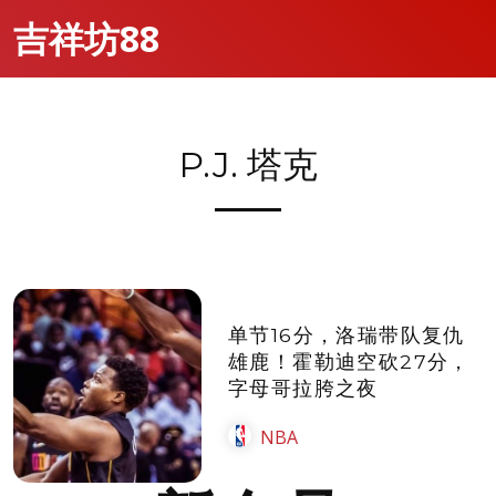
吉祥坊88
P.J. 塔克
单节16分，洛瑞带队复仇
雄鹿！霍勒迪空砍27分，
字母哥拉胯之夜
NBA