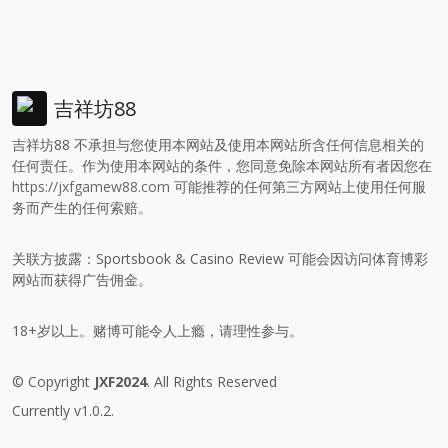
吉祥坊88
吉祥坊88 不承担与您使用本网站及使用本网站所含任何信息相关的
任何责任。作为使用本网站的条件，您同意免除本网站所有者因您在
https://jxfgamew88.com
可能推荐的任何第三方网站上使用任何服
务而产生的任何索赔。
关联方披露：Sportsbook & Casino Review 可能会因访问体育博彩
网站而获得广告佣金。
18+岁以上。赌博可能令人上瘾，请理性参与。
© Copyright
JXF2024
. All Rights Reserved
Currently v1.0.2.