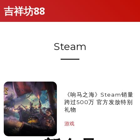
吉祥坊88
Steam
《响马之海》Steam销量
跨过500万 官方发放特别
礼物
游戏