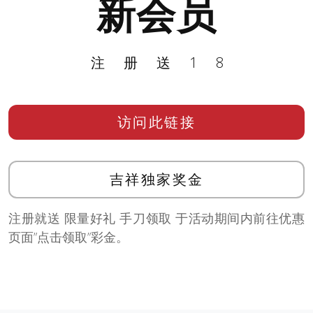
新会员
注册送18
访问此链接
吉祥独家奖金
注册就送 限量好礼 手刀领取 于活动期间内前往优惠
页面”点击领取”彩金。