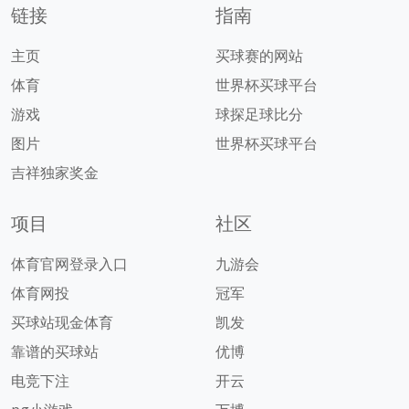
链接
指南
主页
买球赛的网站
体育
世界杯买球平台
游戏
球探足球比分
图片
世界杯买球平台
吉祥独家奖金
项目
社区
体育官网登录入口
九游会
体育网投
冠军
买球站现金体育
凯发
靠谱的买球站
优博
电竞下注
开云